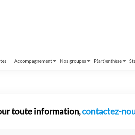
utes
Accompagnement
Nos groupes
P(art)enthèse
St
ur toute information,
contactez-no